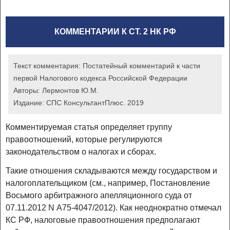
законодательство
субъектов Российской
КОММЕНТАРИИ К СТ. 2 НК РФ
Федерации о налогах и
сборах, нормативные
правовые акты
Текст комментария:
Постатейный комментарий к части
представительных
первой Налогового кодекса Российской Федерации
органов муниципальных
Авторы:
Лермонтов Ю.М.
Издание:
СПС КонсультантПлюс. 2019
образований о налогах и
сборах, нормативные
Комментируемая статья определяет группу
правовые акты
правоотношений, которые регулируются
представительного
законодательством о налогах и сборах.
органа федеральной
территории "Сириус" о
Такие отношения складываются между государством и
налогоплательщиком (см., например, Постановление
местных налогах и
Восьмого арбитражного апелляционного суда от
сборах
07.11.2012 N А75-4047/2012). Как неоднократно отмечал
КС РФ, налоговые правоотношения предполагают