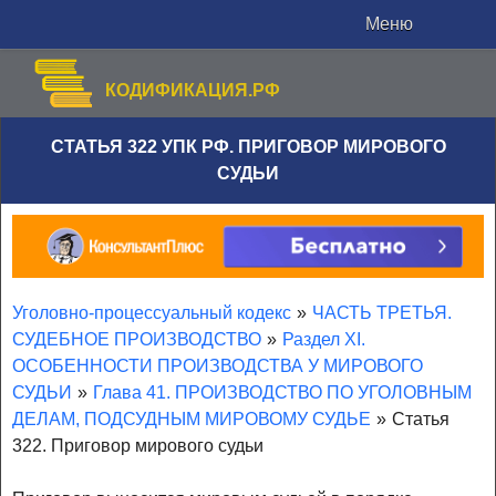
Меню
КОДИФИКАЦИЯ.РФ
СТАТЬЯ 322 УПК РФ. ПРИГОВОР МИРОВОГО
СУДЬИ
Уголовно-процессуальный кодекс
»
ЧАСТЬ ТРЕТЬЯ.
СУДЕБНОЕ ПРОИЗВОДСТВО
»
Раздел XI.
ОСОБЕННОСТИ ПРОИЗВОДСТВА У МИРОВОГО
СУДЬИ
»
Глава 41. ПРОИЗВОДСТВО ПО УГОЛОВНЫМ
ДЕЛАМ, ПОДСУДНЫМ МИРОВОМУ СУДЬЕ
»
Статья
322. Приговор мирового судьи