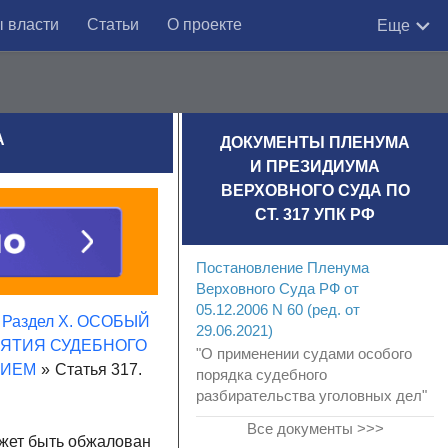
 власти
Статьи
О проекте
Еще
А
ДОКУМЕНТЫ ПЛЕНУМА
И ПРЕЗИДИУМА
ВЕРХОВНОГО СУДА ПО
СТ. 317 УПК РФ
Постановление Пленума
Верховного Суда РФ от
05.12.2006 N 60 (ред. от
Раздел X. ОСОБЫЙ
29.06.2021)
НЯТИЯ СУДЕБНОГО
"О применении судами особого
НИЕМ
»
Статья 317.
порядка судебного
разбирательства уголовных дел"
Все документы >>>
ожет быть обжалован