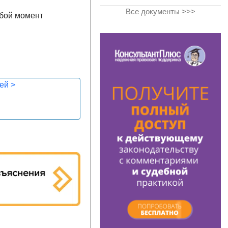
Все документы >>>
юбой момент
лей
>