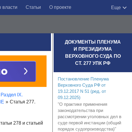
 власти
Статьи
О проекте
Еще
ДОКУМЕНТЫ ПЛЕНУМА
И ПРЕЗИДИУМА
ВЕРХОВНОГО СУДА ПО
СТ. 277 УПК РФ
Постановление Пленума
Верховного Суда РФ от
19.12.2017 N 51 (ред. от
Раздел IX.
09.12.2025)
ИЕ
»
Статья 277.
"О практике применения
законодательства при
рассмотрении уголовных дел в
суде первой инстанции (общий
татьи 278 и статьей
порядок судопроизводства)"