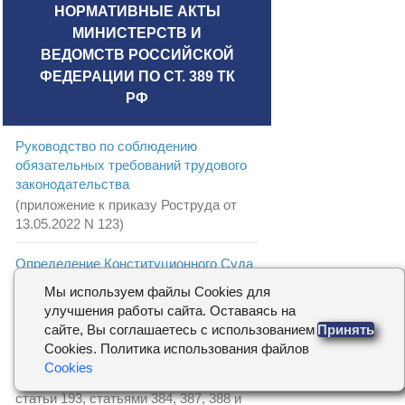
НОРМАТИВНЫЕ АКТЫ
МИНИСТЕРСТВ И
ВЕДОМСТВ РОССИЙСКОЙ
ФЕДЕРАЦИИ ПО СТ. 389 ТК
РФ
Руководство по соблюдению
обязательных требований трудового
законодательства
(приложение к приказу Роструда от
13.05.2022 N 123)
Определение Конституционного Суда
РФ от 23.09.2010 N 1178-О-О
Мы используем файлы Cookies для
"Об отказе в принятии к рассмотрению
улучшения работы сайта. Оставаясь на
жалобы граждан Нерсисян Нелли
сайте, Вы соглашаетесь с использованием
Принять
Яшаевны и Саркисяна Александра
Cookies. Политика использования файлов
Христафоровича на нарушение их
Cookies
конституционных прав частью первой
статьи 193, статьями 384, 387, 388 и