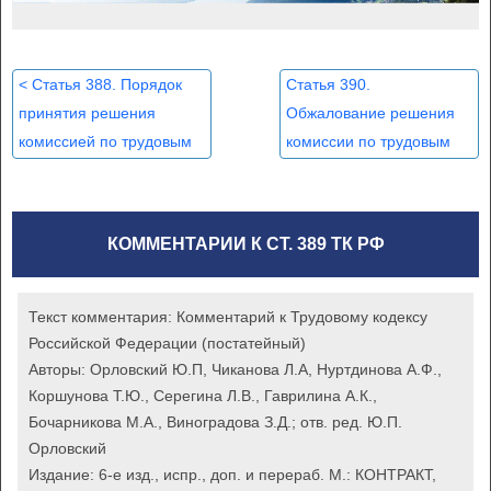
<
Статья 388. Порядок
Статья 390.
принятия решения
Обжалование решения
комиссией по трудовым
комиссии по трудовым
спорам и его содержание
спорам и перенесение
рассмотрения
индивидуального
КОММЕНТАРИИ К СТ. 389 ТК РФ
трудового спора в суд
>
Текст комментария:
Комментарий к Трудовому кодексу
Российской Федерации (постатейный)
Авторы:
Орловский Ю.П, Чиканова Л.А, Нуртдинова А.Ф.,
Коршунова Т.Ю., Серегина Л.В., Гаврилина А.К.,
Бочарникова М.А., Виноградова З.Д.; отв. ред. Ю.П.
Орловский
Издание:
6-е изд., испр., доп. и перераб. М.: КОНТРАКТ,