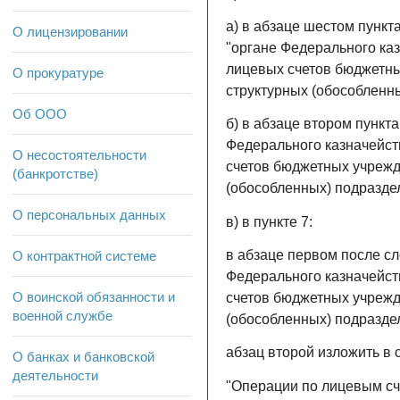
а) в абзаце шестом пункт
О лицензировании
"органе Федерального ка
лицевых счетов бюджетны
О прокуратуре
структурных (обособленн
Об ООО
б) в абзаце втором пункт
Федерального казначейст
О несостоятельности
счетов бюджетных учрежд
(банкротстве)
(обособленных) подразде
О персональных данных
в) в пункте 7:
в абзаце первом после сл
О контрактной системе
Федерального казначейст
О воинской обязанности и
счетов бюджетных учрежд
военной службе
(обособленных) подразде
абзац второй изложить в
О банках и банковской
деятельности
"Операции по лицевым сч