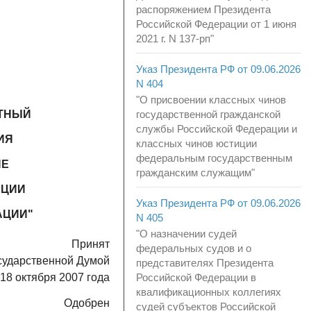
распоряжением Президента
Российской Федерации от 1 июня
2021 г. N 137-рп"
Указ Президента РФ от 09.06.2026
N 404
"О присвоении классных чинов
ЕТНЫЙ
государственной гражданской
службы Российской Федерации и
ИЯ
классных чинов юстиции
федеральным государственным
ИЕ
гражданским служащим"
АЦИИ
Указ Президента РФ от 09.06.2026
АЦИИ"
N 405
"О назначении судей
Принят
федеральных судов и о
сударственной Думой
представителях Президента
18 октября 2007 года
Российской Федерации в
квалификационных коллегиях
Одобрен
судей субъектов Российской