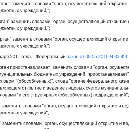
орган" заменить словами "орган, осуществляющий открытие
джетных учреждений,";
орган" заменить словами "орган, осуществляющий открытие
джетных учреждений,";
"орган" заменить словами "орган, осуществляющий открытие
джетных учреждений,";
нваря 2011 года. - Федеральный
закон от 08.05.2010 N 83-ФЗ
;
орган приостанавливает" заменить словами "орган, осущес
муниципальных бюджетных учреждений, приостанавливает",
словом "(обособленных)", слова "органе Федерального казн
твляющем открытие и ведение лицевых счетов муниципал
ловами "и его структурных (обособленных) подразделений";
ан" заменить словами "орган, осуществляющий открытие и в
юджетных учреждений";
ан" заменить словами "орган, осуществляющий открытие и в