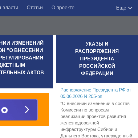
 власти
Статьи
О проекте
Еще
ЕСЕНИИ ИЗМЕНЕНИЙ
УКАЗЫ И
ОН "О ВНЕСЕНИИ
РАСПОРЯЖЕНИЯ
 РЕГУЛИРОВАНИЯ
ПРЕЗИДЕНТА
ЮДЖЕТНЫМ
РОССИЙСКОЙ
ТЕЛЬНЫХ АКТОВ
ФЕДЕРАЦИИ
Распоряжение Президента РФ от
09.06.2026 N 205-рп
"О внесении изменений в состав
Комиссии по вопросам
реализации проектов развития
железнодорожной
инфраструктуры Сибири и
Дальнего Востока, утвержденный