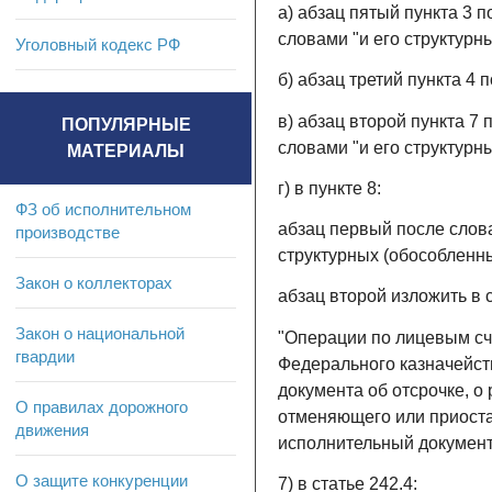
а) абзац пятый пункта 3 
словами "и его структурн
Уголовный кодекс РФ
б) абзац третий пункта 4 
в) абзац второй пункта 7
ПОПУЛЯРНЫЕ
словами "и его структурн
МАТЕРИАЛЫ
г) в пункте 8:
ФЗ об исполнительном
абзац первый после слова
производстве
структурных (обособленн
Закон о коллекторах
абзац второй изложить в
Закон о национальной
"Операции по лицевым сч
гвардии
Федерального казначейст
документа об отсрочке, о
О правилах дорожного
отменяющего или приоста
движения
исполнительный документ.
О защите конкуренции
7) в статье 242.4: