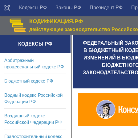
Кодексы РФ
Законы РФ
Президент РФ
Пр
КОДИФИКАЦИЯ.РФ
действующее законодательство Российск
ФЕДЕРАЛЬНЫЙ ЗАКОН О
КОДЕКСЫ РФ
В БЮДЖЕТНЫЙ КОДЕ
ИЗМЕНЕНИЙ В БЮДЖ
Арбитражный
БЮДЖЕТНОГО
процессуальный кодекс РФ
ЗАКОНОДАТЕЛЬСТВО
Бюджетный кодекс РФ
Водный кодекс Российской
Федерации РФ
Воздушный кодекс
Российской Федерации РФ
Градостроительный кодекс