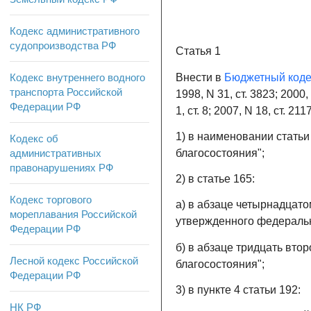
Кодекс административного
судопроизводства РФ
Статья 1
Внести в
Бюджетный коде
Кодекс внутреннего водного
транспорта Российской
1998, N 31, ст. 3823; 2000, 
Федерации РФ
1, ст. 8; 2007, N 18, ст. 
1) в наименовании статьи
Кодекс об
благосостояния";
административных
правонарушениях РФ
2) в статье 165:
Кодекс торгового
а) в абзаце четырнадцато
мореплавания Российской
утвержденного федераль
Федерации РФ
б) в абзаце тридцать вто
Лесной кодекс Российской
благосостояния";
Федерации РФ
3) в пункте 4 статьи 192:
НК РФ