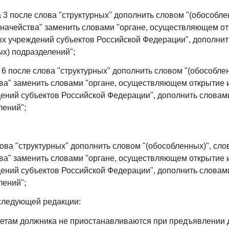
а 3 после слова "структурных" дополнить словом "(обособле
значейства" заменить словами "органе, осуществляющем о
х учреждений субъектов Российской Федерации", дополнить
ых) подразделений";
а 6 после слова "структурных" дополнить словом "(обособлен
ва" заменить словами "органе, осуществляющем открытие 
ений субъектов Российской Федерации", дополнить словами
лений";
ова "структурных" дополнить словом "(обособленных)", сло
ва" заменить словами "органе, осуществляющем открытие 
ений субъектов Российской Федерации", дополнить словами
лений";
 следующей редакции:
етам должника не приостанавливаются при предъявлении 