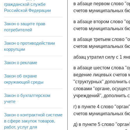
в абзаце первом слово "
гражданской службе
Российской Федерации
счетов муниципальных бю
в абзаце втором слово "
Закон о защите прав
счетов муниципальных бю
потребителей
в абзаце третьем слово 
Закон о противодействии
счетов муниципальных бю
коррупции
абзац утратил силу с 1 я
Закон о рекламе
в абзаце шестом слова "
ведение лицевых счетов 
Закон об охране
"структурных" дополнить 
окружающей среды
словами "органе, осущес
Закон о бухгалтерском
учреждений", дополнить с
учете
г) в пункте 4 слово "орг
счетов муниципальных б
Закон о контрактной системе
в сфере закупок товаров,
д) в пункте 5 слово "орг
работ, услуг для