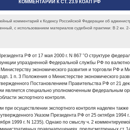
КОММЕНТАРИИ К СТ. 23.9 КОАП РФ
ейный комментарий к Кодексу Российской Федерации об админист
ный, с использованием материалов судебной практики: В 2 кн. 2-е
Президента РФ от 17 мая 2000 г. N 867 "О структуре федера
функции упраздненной Федеральной службы РФ по валютно
Министерству экономического развития и торговли РФ и М
дп. 1 п. 3 Положения о Министерстве экономического разв
твержденного Постановлением Правительства РФ от 21 декаб
ии является специально уполномоченным федеральным ор
области экспортного контроля.
 при осуществлении экспортного контроля наделен также ГТ
утвержденного Указом Президента РФ от 25 октября 1994 г. 
ября 1999 г. N 1235). Однако по смыслу ч. 2 комментируемо
дминистративных правонарушениях, предусмотренных ст. 1