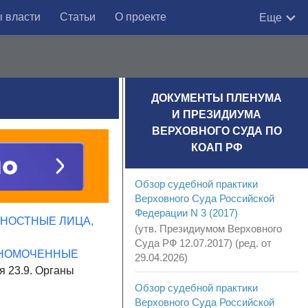
 власти
Статьи
О проекте
Еще
ДОКУМЕНТЫ ПЛЕНУМА
И ПРЕЗИДИУМА
ВЕРХОВНОГО СУДА ПО
КОАП РФ
Обзор судебной практики
Верховного Суда Российской
Федерации N 3 (2017)
ЛЖНОСТНЫЕ ЛИЦА,
(утв. Президиумом Верховного
Суда РФ 12.07.2017) (ред. от
ОЛНОМОЧЕННЫЕ
29.04.2026)
я 23.9. Органы
Обзор судебной практики
Верховного Суда Российской