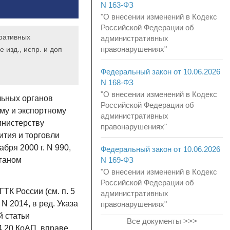
N 163-ФЗ
"О внесении изменений в Кодекс
Российской Федерации об
ративных
административных
правонарушениях"
 изд., испр. и доп
Федеральный закон от 10.06.2026
N 168-ФЗ
"О внесении изменений в Кодекс
льных органов
Российской Федерации об
му и экспортному
административных
инистерству
правонарушениях"
ития и торговли
ря 2000 г. N 990,
Федеральный закон от 10.06.2026
N 169-ФЗ
ганом
"О внесении изменений в Кодекс
Российской Федерации об
К России (см. п. 5
административных
N 2014, в ред. Указа
правонарушениях"
й статьи
Все документы >>>
4.20 КоАП, вправе