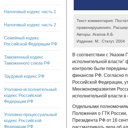
Налоговый кодекс часть 1
Текст комментария:
Постат
Налоговый кодекс часть 2
правонарушениях. Расширен
Авторы:
Агапов А.Б.
Семейный кодекс
Издание:
М.: Статут, 2004
Российской Федерации РФ
В соответствии с Указом 
Таможенный кодекс
исполнительной власти" 
Таможенного союза РФ
контролю были переданы 
финансов РФ. Согласно по
Трудовой кодекс РФ
Российской Федерации, у
Минэкономразвития Росс
Уголовно-исполнительный
кодекс Российской
исполнительной власти в 
Федерации РФ
Отдельными полномочиями
Положения о ГТК России, 
Уголовно-процессуальный
Президента РФ от 16 сент
кодекс Российской
Федерации РФ
рассматривать дела об а