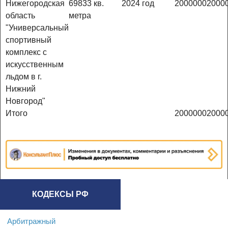
Нижегородская
69833 кв.
2024 год
2000000
2000
область
метра
"Универсальный
спортивный
комплекс с
искусственным
льдом в г.
Нижний
Новгород"
Итого
2000000
2000
КОДЕКСЫ РФ
Арбитражный