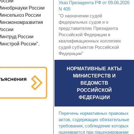
России
Указ Президента РФ от 09.06.2026
Минобрнауки России
N 405
Минсельхоз России
"О назначении судей
федеральных судов и о
Минэкономразвития
представителях Президента
России
Российской Федерации в
Минтруд России
квалификационных коллегиях
Минстрой России".
судей субъектов Российской
Федерации"
НОРМАТИВНЫЕ АКТЫ
МИНИСТЕРСТВ И
ВЕДОМСТВ
РОССИЙСКОЙ
ФЕДЕРАЦИИ
Перечень нормативных правовых
актов, содержащих обязательные
требования, соблюдение которых
оценивается при лицензировании