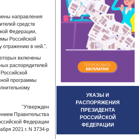
ючены направления
ителей средств
кой Федерации,
ммы Российской
 отражению в ней.".
 которых включены
вных распорядителей
 Российской
енной программы
олнительному
УКАЗЫ И
РАСПОРЯЖЕНИЯ
"Утвержден
ПРЕЗИДЕНТА
ением Правительства
РОССИЙСКОЙ
оссийской Федерации
ФЕДЕРАЦИИ
кабря 2021 г. N 3734-р