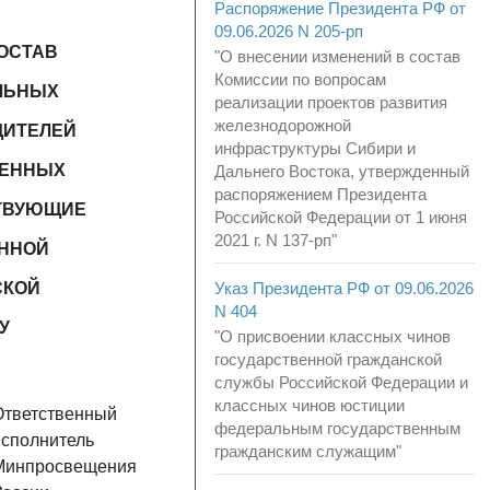
Распоряжение Президента РФ от
09.06.2026 N 205-рп
ОСТАВ
"О внесении изменений в состав
Комиссии по вопросам
ЛЬНЫХ
реализации проектов развития
железнодорожной
ДИТЕЛЕЙ
инфраструктуры Сибири и
ВЕННЫХ
Дальнего Востока, утвержденный
распоряжением Президента
ТВУЮЩИЕ
Российской Федерации от 1 июня
2021 г. N 137-рп"
ЕННОЙ
СКОЙ
Указ Президента РФ от 09.06.2026
N 404
У
"О присвоении классных чинов
государственной гражданской
службы Российской Федерации и
классных чинов юстиции
Ответственный
федеральным государственным
исполнитель
гражданским служащим"
Минпросвещения