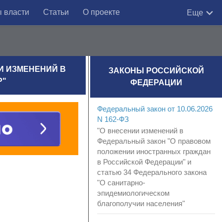
 власти
Статьи
О проекте
Еще
ИИ ИЗМЕНЕНИЙ В
ЗАКОНЫ РОССИЙСКОЙ
Р"
ФЕДЕРАЦИИ
Федеральный закон от 10.06.2026
N 162-ФЗ
"О внесении изменений в
Федеральный закон "О правовом
положении иностранных граждан
в Российской Федерации" и
статью 34 Федерального закона
"О санитарно-
эпидемиологическом
благополучии населения"