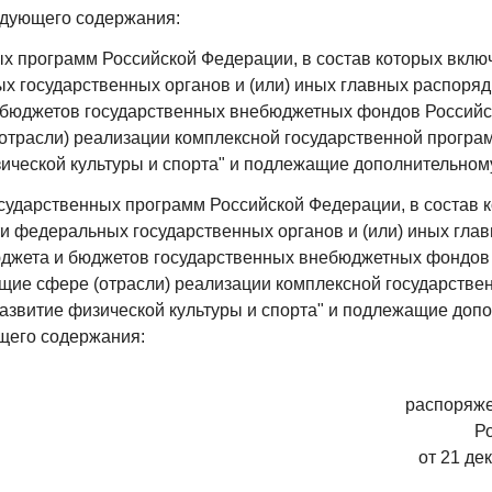
едующего содержания:
ых программ Российской Федерации, в состав которых вкл
х государственных органов и (или) иных главных распоряд
 бюджетов государственных внебюджетных фондов Российс
отрасли) реализации комплексной государственной програ
ической культуры и спорта" и подлежащие дополнительному
осударственных программ Российской Федерации, в состав
и федеральных государственных органов и (или) иных гла
юджета и бюджетов государственных внебюджетных фондов
щие сфере (отрасли) реализации комплексной государств
азвитие физической культуры и спорта" и подлежащие доп
щего содержания:
распоряж
Р
от 21 де