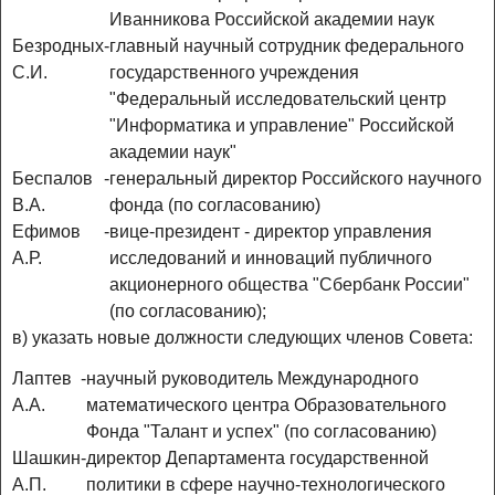
Иванникова Российской академии наук
Безродных
-
главный научный сотрудник федерального
С.И.
государственного учреждения
"Федеральный исследовательский центр
"Информатика и управление" Российской
академии наук"
Беспалов
-
генеральный директор Российского научного
В.А.
фонда (по согласованию)
Ефимов
-
вице-президент - директор управления
А.Р.
исследований и инноваций публичного
акционерного общества "Сбербанк России"
(по согласованию);
в) указать новые должности следующих членов Совета:
Лаптев
-
научный руководитель Международного
А.А.
математического центра Образовательного
Фонда "Талант и успех" (по согласованию)
Шашкин
-
директор Департамента государственной
А.П.
политики в сфере научно-технологического