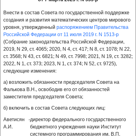
Внести в состав Совета по государственной поддержке
создания и развития математических центров мирового
уровня, утвержденный
распоряжением Правительства
Российской Федерации от 11 июля 2019 г. N 1513-р
(Собрание законодательства Российской Федерации,
2019, N 29, ст. 4065; 2020, N 4, ст. 417; N 8, ст. 1078; N 22,
ст. 3568; N 43, ст. 6821; N 49, ст. 7998; 2021, N 19, ст. 3282;
2022, N 1, ст. 373; 2023, N 1, ст. 374; N 52, ст. 9725),
следующие изменения:
а) возложить обязанности председателя Совета на
Фалькова В.Н., освободив его от обязанностей
заместителя председателя Совета;
б) включить в состав Совета следующих лиц:
Аветисян
-
директор федерального государственного
А.И.
бюджетного учреждения науки Институт
системного программирования им. В.П.