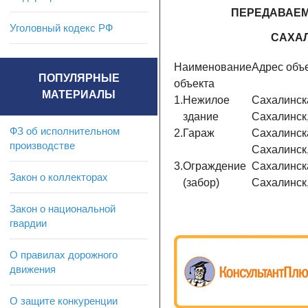
ПЕРЕДАВАЕМ
Уголовный кодекс РФ
САХА
Наименование
Адрес объ
ПОПУЛЯРНЫЕ
объекта
МАТЕРИАЛЫ
1.
Нежилое
Сахалинска
здание
Сахалинск,
ФЗ об исполнительном
2.
Гараж
Сахалинска
производстве
Сахалинск,
3.
Ограждение
Сахалинска
Закон о коллекторах
(забор)
Сахалинск,
Закон о национальной
гвардии
О правилах дорожного
движения
О защите конкуренции