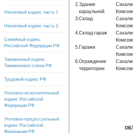
2.
Здание
Сахалин
караульной
Комсомо
Налоговый кодекс часть 1
3.
Склад
Сахалин
Налоговый кодекс часть 2
Комсомо
4.
Склад-гараж
Сахалин
Семейный кодекс
Комсомо
Российской Федерации РФ
5.
Гаражи
Сахалин
Комсомо
Таможенный кодекс
6.
Ограждение
Сахалин
Таможенного союза РФ
территории
Комсомо
Трудовой кодекс РФ
Уголовно-исполнительный
кодекс Российской
Федерации РФ
Уголовно-процессуальный
кодекс Российской
ОБ
Федерации РФ