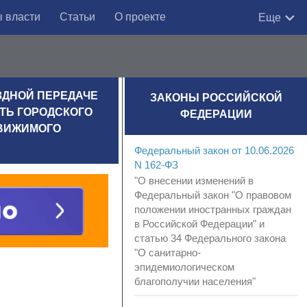
 власти
Статьи
О проекте
Еще
ЕЗДНОЙ ПЕРЕДАЧЕ
ЗАКОНЫ РОССИЙСКОЙ
ТЬ ГОРОДСКОГО
ФЕДЕРАЦИИ
ДВИЖИМОГО
Федеральный закон от 10.06.2026
N 162-ФЗ
"О внесении изменений в
Федеральный закон "О правовом
положении иностранных граждан
в Российской Федерации" и
статью 34 Федерального закона
"О санитарно-
эпидемиологическом
благополучии населения"