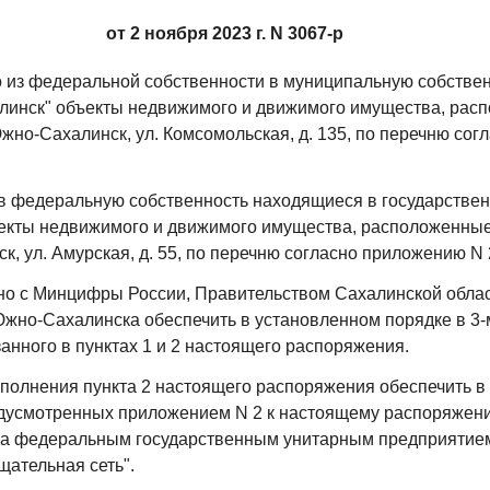
от 2 ноября 2023 г. N 3067-р
о из федеральной собственности в муниципальную собствен
линск" объекты недвижимого и движимого имущества, рас
Южно-Сахалинск, ул. Комсомольская, д. 135, по перечню со
 в федеральную собственность находящиеся в государстве
екты недвижимого и движимого имущества, расположенные
к, ул. Амурская, д. 55, по перечню согласно приложению N 
но с Минцифры России, Правительством Сахалинской облас
жно-Сахалинска обеспечить в установленном порядке в 3-
анного в пунктах 1 и 2 настоящего распоряжения.
сполнения пункта 2 настоящего распоряжения обеспечить в
дусмотренных приложением N 2 к настоящему распоряжени
за федеральным государственным унитарным предприятие
щательная сеть".