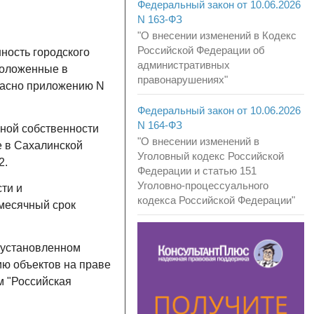
Федеральный закон от 10.06.2026
N 163-ФЗ
"О внесении изменений в Кодекс
Российской Федерации об
ность городского
административных
положенные в
правонарушениях"
гласно приложению N
Федеральный закон от 10.06.2026
N 164-ФЗ
нной собственности
"О внесении изменений в
 в Сахалинской
Уголовный кодекс Российской
2.
Федерации и статью 151
Уголовно-процессуального
ти и
кодекса Российской Федерации"
месячный срок
 установленном
ю объектов на праве
м "Российская