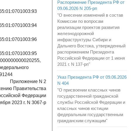
Распоряжение Президента РФ от
09.06.2026 N 205-рп
65:01:0701003:93
"О внесении изменений в состав
Комиссии по вопросам
65:01:0701003:94
реализации проектов развития
железнодорожной
65:01:0701003:96
инфраструктуры Сибири и
Дальнего Востока, утвержденный
распоряжением Президента
65:01:0701003:95
Российской Федерации от 1 июня
 000000000020255,
2021 г. N 137-рп"
федерального
91244
Указ Президента РФ от 09.06.2026
Приложение N 2
N 404
жению Правительства
"О присвоении классных чинов
оссийской Федерации
государственной гражданской
службы Российской Федерации и
оября 2023 г. N 3067-р
классных чинов юстиции
федеральным государственным
гражданским служащим"