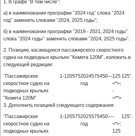
1. В графе "В том числе":
а) в наименовании прографки "2024 год" слова "2024
год" заменить словами "2024, 2025 годы";
б) в наименовании прографки "2019 - 2021, 2024 годы"
слова "2024 годы" заменить словами "2024, 2025 годы".
2. Позицию, касающуюся пассажирского скоростного
судна на подводных крыльях "Комета 120М", изложить в
следующей редакции:
"Пассажирское
1
-
120
575
2024
575
450
-
-
-
125
125".
скоростное судно на
год
<*>;
подводных крыльях
-
"Комета 120М"
<**>
3. Дополнить позицией следующего содержания:
"Пассажирское
1
-
120
575
2025
575
450
-
-
-
-
125".
скоростное судно на
год
<*>;
подводных крыльях
125