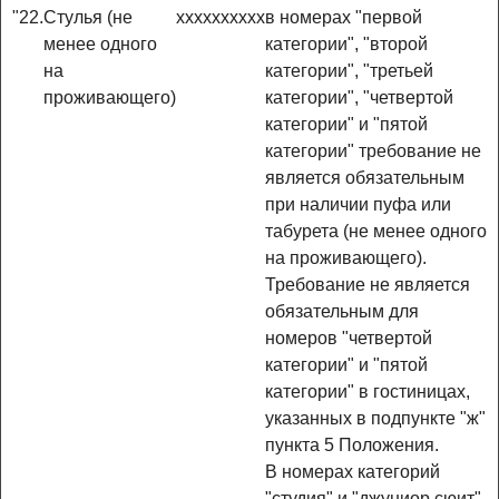
"22.
Стулья (не
x
x
x
x
x
x
x
x
x
x
в номерах "первой
менее одного
категории", "второй
на
категории", "третьей
проживающего)
категории", "четвертой
категории" и "пятой
категории" требование не
является обязательным
при наличии пуфа или
табурета (не менее одного
на проживающего).
Требование не является
обязательным для
номеров "четвертой
категории" и "пятой
категории" в гостиницах,
указанных в подпункте "ж"
пункта 5 Положения.
В номерах категорий
"студия" и "джуниор сюит"