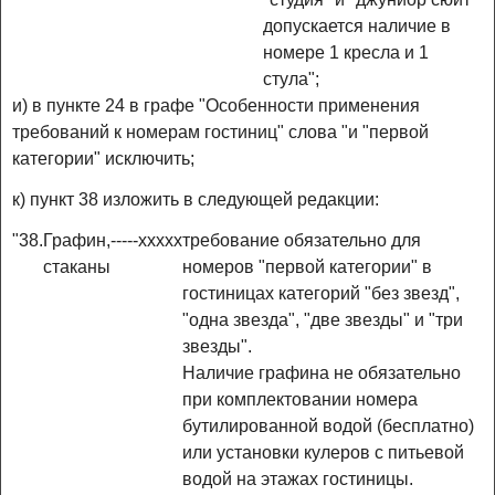
допускается наличие в
номере 1 кресла и 1
стула";
и) в пункте 24 в графе "Особенности применения
требований к номерам гостиниц" слова "и "первой
категории" исключить;
к) пункт 38 изложить в следующей редакции:
"38.
Графин,
-
-
-
-
-
x
x
x
x
x
требование обязательно для
стаканы
номеров "первой категории" в
гостиницах категорий "без звезд",
"одна звезда", "две звезды" и "три
звезды".
Наличие графина не обязательно
при комплектовании номера
бутилированной водой (бесплатно)
или установки кулеров с питьевой
водой на этажах гостиницы.