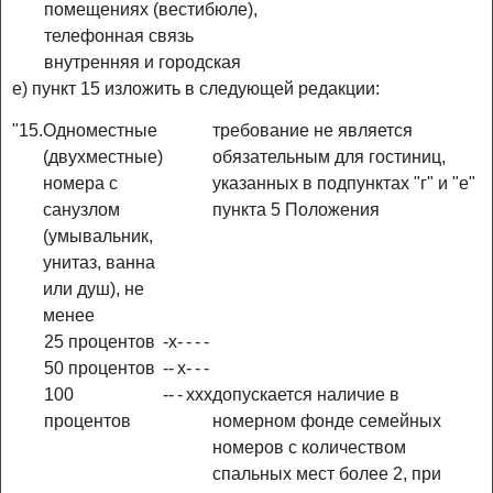
помещениях (вестибюле),
телефонная связь
внутренняя и городская
е) пункт 15 изложить в следующей редакции:
"15.
Одноместные
требование не является
(двухместные)
обязательным для гостиниц,
номера с
указанных в подпунктах "г" и "е"
санузлом
пункта 5 Положения
(умывальник,
унитаз, ванна
или душ), не
менее
25 процентов
-
x
-
-
-
-
50 процентов
-
-
x
-
-
-
100
-
-
-
x
x
x
допускается наличие в
процентов
номерном фонде семейных
номеров с количеством
спальных мест более 2, при