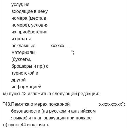
услуг, не
входящие в цену
номера (места в
номере), условия
их приобретения
и оплаты
рекламные
x
x
x
x
x
x
-
-
-
-
материалы
";
(буклеты,
брошюры и пр.) с
туристской и
другой
информацией
м) пункт 43 изложить в следующей редакции:
"43.
Памятка о мерах пожарной
x
x
x
x
x
x
x
x
x
x";
безопасности (на русском и английском
языках) и план эвакуации при пожаре
н) пункт 44 исключить;