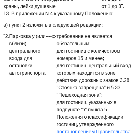
краны, лейки душевые
от 1 до 3".
13. В приложении N 4 к указанному Положению:
а) пункт 2 изложить в следующей редакции:
"2.
Парковка у (или
-
-
-
-
x
x
требование не является
вблизи)
обязательным:
центрального
для гостиниц с количеством
входа для
номеров 15 и менее;
остановки
для гостиниц, центральный вход
автотранспорта
которых находится в зоне
действия дорожных знаков 3.28
"Стоянка запрещена" и 5.33
"Пешеходная зона";
для гостиниц, указанных в
подпункте "з" пункта 5
Положения о классификации
гостиниц, утвержденного
постановлением Правительства