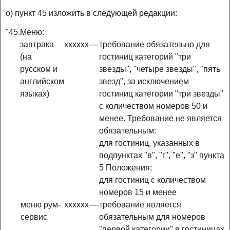
о) пункт 45 изложить в следующей редакции:
"45.
Меню:
завтрака
x
x
x
x
x
x
-
-
-
-
требование обязательно для
(на
гостиниц категорий "три
русском и
звезды", "четыре звезды", "пять
английском
звезд", за исключением
языках)
гостиниц категории "три звезды"
с количеством номеров 50 и
менее. Требование не является
обязательным:
для гостиниц, указанных в
подпунктах "в", "г", "е", "з" пункта
5 Положения;
для гостиниц с количеством
номеров 15 и менее
меню рум-
x
x
x
x
x
x
-
-
-
-
требование является
сервис
обязательным для номеров
"первой категории" в гостиницах