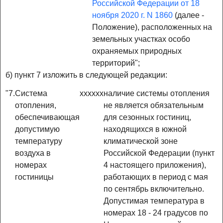
Российской Федерации от 18
ноября 2020 г. N 1860
(далее -
Положение), расположенных на
земельных участках особо
охраняемых природных
территорий";
б) пункт 7 изложить в следующей редакции:
"7.
Система
x
x
x
x
x
x
наличие системы отопления
отопления,
не является обязательным
обеспечивающая
для сезонных гостиниц,
допустимую
находящихся в южной
температуру
климатической зоне
воздуха в
Российской Федерации (пункт
номерах
4 настоящего приложения),
гостиницы
работающих в период с мая
по сентябрь включительно.
Допустимая температура в
номерах 18 - 24 градусов по