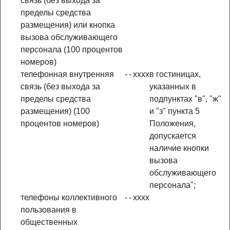
связь (без выхода за
пределы средства
размещения) или кнопка
вызова обслуживающего
персонала (100 процентов
номеров)
телефонная внутренняя
-
-
x
x
x
x
в гостиницах,
связь (без выхода за
указанных в
пределы средства
подпунктах "в", "ж"
размещения) (100
и "з" пункта 5
процентов номеров)
Положения,
допускается
наличие кнопки
вызова
обслуживающего
персонала";
телефоны коллективного
-
-
x
x
x
x
пользования в
общественных