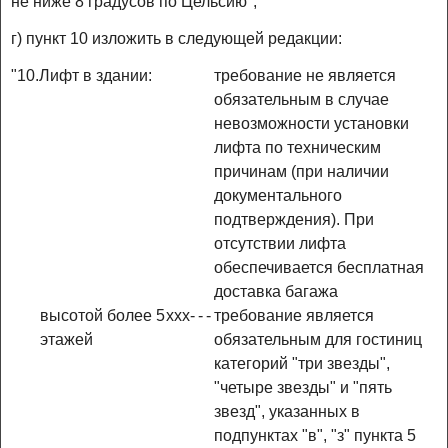
не ниже 8 градусов по Цельсию";
г) пункт 10 изложить в следующей редакции:
"10.
Лифт в здании:
требование не является
обязательным в случае
невозможности установки
лифта по техническим
причинам (при наличии
документального
подтверждения). При
отсутствии лифта
обеспечивается бесплатная
доставка багажа
высотой более 5
x
x
x
-
-
-
требование является
этажей
обязательным для гостиниц
категорий "три звезды",
"четыре звезды" и "пять
звезд", указанных в
подпунктах "в", "з" пункта 5