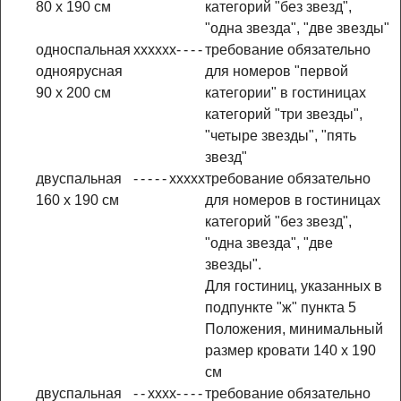
80 x 190 см
категорий "без звезд",
"одна звезда", "две звезды"
односпальная
x
x
x
x
x
x
-
-
-
-
требование обязательно
одноярусная
для номеров "первой
90 x 200 см
категории" в гостиницах
категорий "три звезды",
"четыре звезды", "пять
звезд"
двуспальная
-
-
-
-
-
x
x
x
x
x
требование обязательно
160 x 190 см
для номеров в гостиницах
категорий "без звезд",
"одна звезда", "две
звезды".
Для гостиниц, указанных в
подпункте "ж" пункта 5
Положения, минимальный
размер кровати 140 x 190
см
двуспальная
-
-
x
x
x
x
-
-
-
-
требование обязательно