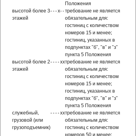
Положения
высотой более 3
-
-
-
x
-
-
требование не является
этажей
обязательным для:
гостиниц с количеством
номеров 15 и менее;
гостиниц, указанных в
подпунктах "б", "в" и "з"
пункта 5 Положения
высотой более 2
-
-
-
-
x
x
требование не является
этажей
обязательным для:
гостиниц с количеством
номеров 15 и менее;
гостиниц, указанных в
подпунктах "б", "в" и "з"
пункта 5 Положения
служебный,
-
-
-
-
x
x
требование не является
грузовой (или
обязательным для:
грузоподъемник)
гостиниц с количеством
номеров 50 и менее;