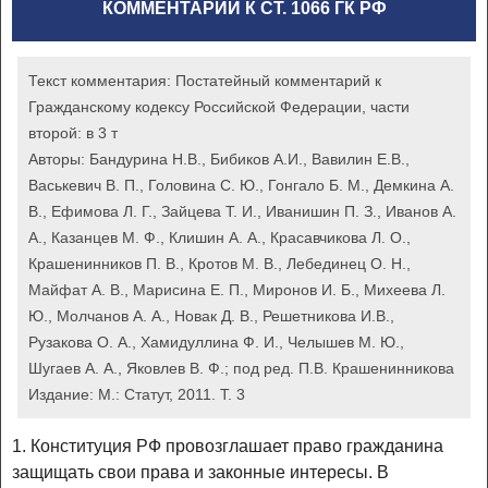
КОММЕНТАРИИ К СТ. 1066 ГК РФ
Текст комментария:
Постатейный комментарий к
Гражданскому кодексу Российской Федерации, части
второй: в 3 т
Авторы:
Бандурина Н.В., Бибиков А.И., Вавилин Е.В.,
Васькевич В. П., Головина С. Ю., Гонгало Б. М., Демкина А.
В., Ефимова Л. Г., Зайцева Т. И., Иванишин П. З., Иванов А.
А., Казанцев М. Ф., Клишин А. А., Красавчикова Л. О.,
Крашенинников П. В., Кротов М. В., Лебединец О. Н.,
Майфат А. В., Марисина Е. П., Миронов И. Б., Михеева Л.
Ю., Молчанов А. А., Новак Д. В., Решетникова И.В.,
Рузакова О. А., Хамидуллина Ф. И., Челышев М. Ю.,
Шугаев А. А., Яковлев В. Ф.; под ред. П.В. Крашенинникова
Издание:
М.: Статут, 2011. Т. 3
1. Конституция РФ провозглашает право гражданина
защищать свои права и законные интересы. В