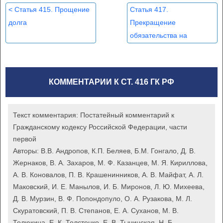
<
Статья 415. Прощение
Статья 417.
долга
Прекращение
обязательства на
основании акта органа
государственной власти
или органа местного
КОММЕНТАРИИ К СТ. 416 ГК РФ
самоуправления
>
Текст комментария:
Постатейный комментарий к
Гражданскому кодексу Российской Федерации, части
первой
Авторы:
В.В. Андропов, К.П. Беляев, Б.М. Гонгало, Д. В.
Жернаков, В. А. Захаров, М. Ф. Казанцев, М. Я. Кириллова,
А. В. Коновалов, П. В. Крашенинников, А. В. Майфат, А. Л.
Маковский, И. Е. Манылов, И. Б. Миронов, Л. Ю. Михеева,
Д. В. Мурзин, В. Ф. Попондопуло, О. А. Рузакова, М. Л.
Скуратовский, П. В. Степанов, Е. А. Суханов, М. В.
Телюкина, Е. К. Толстенко, Е. В. Тычинская, Н. Б.