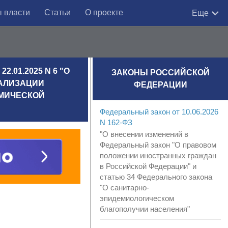
 власти
Статьи
О проекте
Еще
01.2025 N 6 "О
ЗАКОНЫ РОССИЙСКОЙ
ЕАЛИЗАЦИИ
ФЕДЕРАЦИИ
ОМИЧЕСКОЙ
Федеральный закон от 10.06.2026
N 162-ФЗ
"О внесении изменений в
Федеральный закон "О правовом
положении иностранных граждан
в Российской Федерации" и
статью 34 Федерального закона
"О санитарно-
эпидемиологическом
благополучии населения"