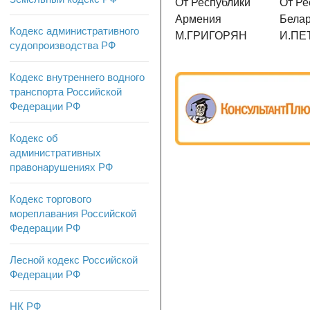
От Республики
От Ре
Армения
Белар
Кодекс административного
М.ГРИГОРЯН
И.ПЕ
судопроизводства РФ
Кодекс внутреннего водного
транспорта Российской
Федерации РФ
Кодекс об
административных
правонарушениях РФ
Кодекс торгового
мореплавания Российской
Федерации РФ
Лесной кодекс Российской
Федерации РФ
НК РФ