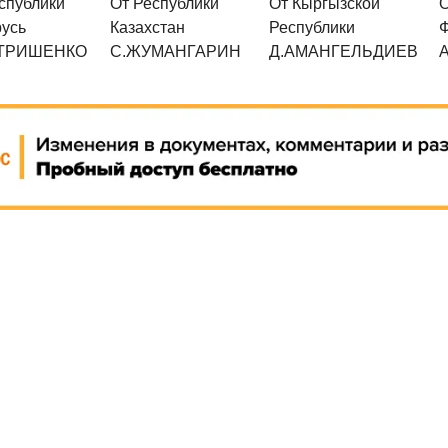
спублики
От Республики
От Кыргызской
О
усь
Казахстан
Республики
ТРИШЕНКО
С.ЖУМАНГАРИН
Д.АМАНГЕЛЬДИЕВ