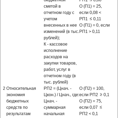
сметой в
О (П1) = 25,
отчетном году с
если 0,08 <
учетом
РП1
0,11
внесенных в нее
О (П1) = 0, если
изменений (в тыс.
РП1 > 0,11
рублей);
К - кассовое
исполнение
расходов на
закупки товаров,
работ, услуг в
отчетном году (в
тыс. рублей)
2
Относительная
РП2 = (Цнач. -
О (П2) = 100,
экономия
Цкон.) / Цнач., где:
если РП2
0,1
бюджетных
Цнач. -
О (П2) = 75,
средств по
суммарная
если 0,07
результатам
начальная
РП2 < 0,1