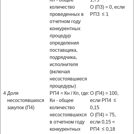
количество
О (П3) = 0, если
проведенных в
РП3
1
отчетном году
конкурентных
процедур
определения
поставщика,
подрядчика,
исполнителя
(включая
несостоявшиеся
процедуры)
4
Доля
РП4 = Кн / Кп, где:
О (П4) = 100,
несостоявшихся
Кн - общее
если РП4
закупок (П4)
количество
0,15
несостоявшихся
О (П4) = 75,
в отчетном году
если 0,15 <
конкурентных
РП4
0,18