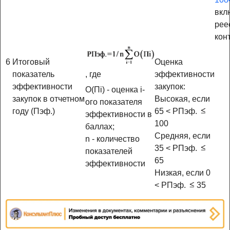
вкл
рее
кон
6
Итоговый
Оценка
, где
показатель
эффективности
эффективности
закупок:
О(Пi) - оценка i-
закупок в отчетном
Высокая, если
ого показателя
году (Пэф.)
65 < РПэф.
эффективности в
100
баллах;
Средняя, если
n - количество
35 < РПэф.
показателей
65
эффективности
Низкая, если 0
< РПэф.
35