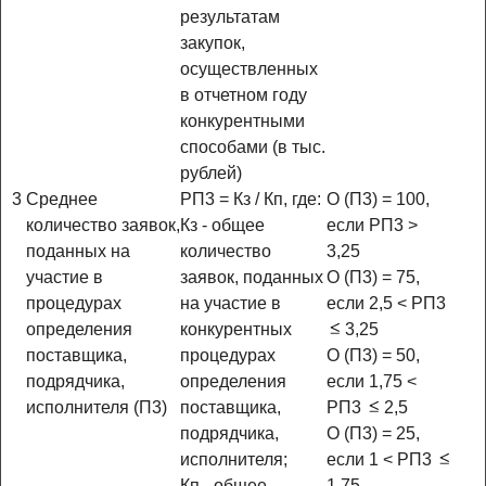
результатам
закупок,
осуществленных
в отчетном году
конкурентными
способами (в тыс.
рублей)
3
Среднее
РП3 = Кз / Кп, где:
О (П3) = 100,
количество заявок,
Кз - общее
если РП3 >
поданных на
количество
3,25
участие в
заявок, поданных
О (П3) = 75,
процедурах
на участие в
если 2,5 < РП3
определения
конкурентных
3,25
поставщика,
процедурах
О (П3) = 50,
подрядчика,
определения
если 1,75 <
исполнителя (П3)
поставщика,
РП3
2,5
подрядчика,
О (П3) = 25,
исполнителя;
если 1 < РП3
Кп - общее
1,75