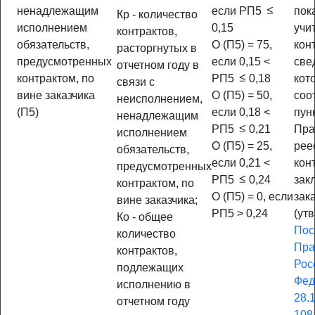
ненадлежащим
если РП5
пок
Кр - количество
исполнением
0,15
учи
контрактов,
обязательств,
О (П5) = 75,
кон
расторгнутых в
предусмотренных
если 0,15 <
све
отчетном году в
контрактом, по
РП5
0,18
кот
связи с
вине заказчика
О (П5) = 50,
соо
неисполнением,
(П5)
если 0,18 <
пун
ненадлежащим
РП5
0,21
Пра
исполнением
О (П5) = 25,
рее
обязательств,
если 0,21 <
кон
предусмотренных
РП5
0,24
зак
контрактом, по
О (П5) = 0, если
зак
вине заказчика;
РП5 > 0,24
(ут
Ко - общее
Пос
количество
Пра
контрактов,
Рос
подлежащих
Фед
исполнению в
28.
отчетном году
108