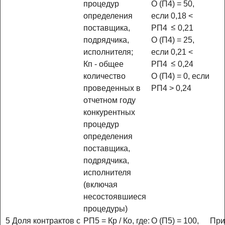
процедур
О (П4) = 50,
определения
если 0,18 <
поставщика,
РП4
0,21
подрядчика,
О (П4) = 25,
исполнителя;
если 0,21 <
Кп - общее
РП4
0,24
количество
О (П4) = 0, если
проведенных в
РП4 > 0,24
отчетном году
конкурентных
процедур
определения
поставщика,
подрядчика,
исполнителя
(включая
несостоявшиеся
процедуры)
5
Доля контрактов с
РП5 = Кр / Ко, где:
О (П5) = 100,
При