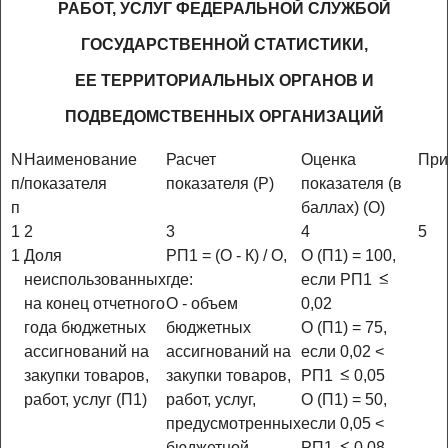
РАБОТ, УСЛУГ ФЕДЕРАЛЬНОЙ СЛУЖБОЙ
ГОСУДАРСТВЕННОЙ СТАТИСТИКИ,
ЕЕ ТЕРРИТОРИАЛЬНЫХ ОРГАНОВ И
ПОДВЕДОМСТВЕННЫХ ОРГАНИЗАЦИЙ
N
Наименование
Расчет
Оценка
При
п/
показателя
показателя (Р)
показателя (в
п
баллах) (О)
1
2
3
4
5
1
Доля
РП1 = (О - К) / О,
О (П1) = 100,
неиспользованных
где:
если РП1
на конец отчетного
О - объем
0,02
года бюджетных
бюджетных
О (П1) = 75,
ассигнований на
ассигнований на
если 0,02 <
закупки товаров,
закупки товаров,
РП1
0,05
работ, услуг (П1)
работ, услуг,
О (П1) = 50,
предусмотренных
если 0,05 <
бюджетной
РП1
0,08