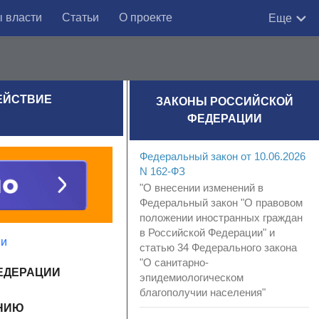
 власти
Статьи
О проекте
Еще
ДЕЙСТВИЕ
ЗАКОНЫ РОССИЙСКОЙ
ФЕДЕРАЦИИ
Федеральный закон от 10.06.2026
N 162-ФЗ
"О внесении изменений в
Федеральный закон "О правовом
положении иностранных граждан
в Российской Федерации" и
ии
статью 34 Федерального закона
"О санитарно-
ЕДЕРАЦИИ
эпидемиологическом
благополучии населения"
АНИЮ