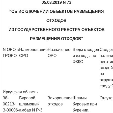
05.03.2019 N 73
"ОБ ИСКЛЮЧЕНИИ ОБЪЕКТОВ РАЗМЕЩЕНИЯ
ОТХОДОВ
ИЗ ГОСУДАРСТВЕННОГО РЕЕСТРА ОБЪЕКТОВ
РАЗМЕЩЕНИЯ ОТХОДОВ"
N ОРО в
Наименование
Назначение
Виды отходов
Сведен
ГРОРО
ОРО
ОРО
и их коды по
налич
ФККО
негати
воздей
на
окруж
среду
Иркутская область
38-
Буровой
Захоронение
Шламы
Отсутс
00213-
шламовый
отходов
буровые при
З-00006-
амбар N Р-3
бурении,