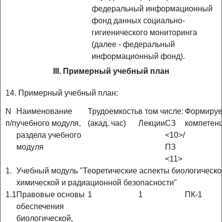
федеральный информационный
фонд данных социально-
гигиенического мониторинга
(далее - федеральный
информационный фонд).
III. Примерный учебный план
14. Примерный учебный план:
N
Наименование
Трудоемкость
в том числе:
Формиру
п/п
учебного модуля,
(акад. час)
Лекции
СЗ
компетен
раздела учебного
<10>/
модуля
ПЗ
<11>
1.
Учебный модуль "Теоретические аспекты биологическо
химической и радиационной безопасности"
1.1
Правовые основы
1
1
ПК-1
обеспечения
биологической,