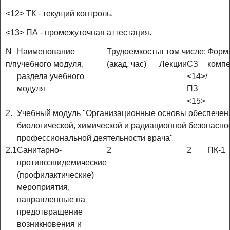
<12> ТК - текущий контроль.
<13> ПА - промежуточная аттестация.
N
Наименование
Трудоемкость
в том числе:
Форм
п/п
учебного модуля,
(акад. час)
Лекции
СЗ
компе
раздела учебного
<14>/
модуля
ПЗ
<15>
2.
Учебный модуль "Организационные основы обеспечен
биологической, химической и радиационной безопасно
профессиональной деятельности врача"
2.1
Санитарно-
2
2
ПК-1
противоэпидемические
(профилактические)
мероприятия,
направленные на
предотвращение
возникновения и