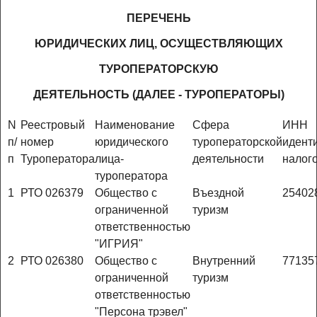
ПЕРЕЧЕНЬ
ЮРИДИЧЕСКИХ ЛИЦ, ОСУЩЕСТВЛЯЮЩИХ
ТУРОПЕРАТОРСКУЮ
ДЕЯТЕЛЬНОСТЬ (ДАЛЕЕ - ТУРОПЕРАТОРЫ)
N
Реестровый
Наименование
Сфера
ИНН
п/
номер
юридического
туроператорской
идент
п
Туроператора
лица-
деятельности
налог
туроператора
1
РТО 026379
Общество с
Въездной
25402
ограниченной
туризм
ответственностью
"ИГРИЯ"
2
РТО 026380
Общество с
Внутренний
77135
ограниченной
туризм
ответственностью
"Персона трэвел"