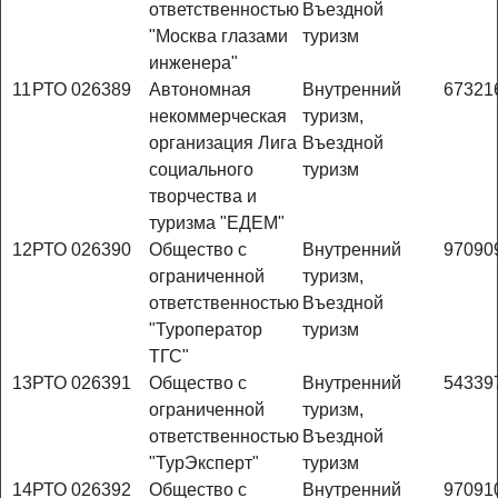
ответственностью
Въездной
"Москва глазами
туризм
инженера"
11
РТО 026389
Автономная
Внутренний
67321
некоммерческая
туризм,
организация Лига
Въездной
социального
туризм
творчества и
туризма "ЕДЕМ"
12
РТО 026390
Общество с
Внутренний
97090
ограниченной
туризм,
ответственностью
Въездной
"Туроператор
туризм
ТГС"
13
РТО 026391
Общество с
Внутренний
54339
ограниченной
туризм,
ответственностью
Въездной
"ТурЭксперт"
туризм
14
РТО 026392
Общество с
Внутренний
97091