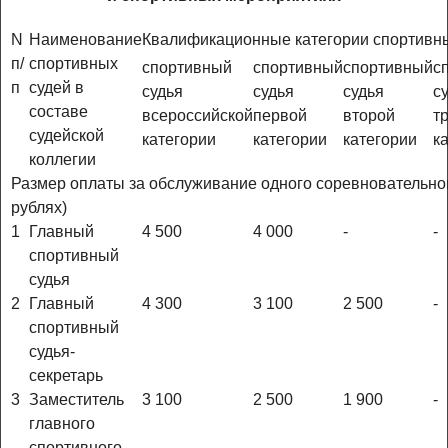
N
Наименование
Квалификационные категории спортивн
п/
спортивных
спортивный
спортивный
спортивный
с
п
судей в
судья
судья
судья
с
составе
всероссийской
первой
второй
т
судейской
категории
категории
категории
к
коллегии
Размер оплаты за обслуживание одного соревновательног
рублях)
1
Главный
4 500
4 000
-
-
спортивный
судья
2
Главный
4 300
3 100
2 500
-
спортивный
судья-
секретарь
3
Заместитель
3 100
2 500
1 900
-
главного
спортивного