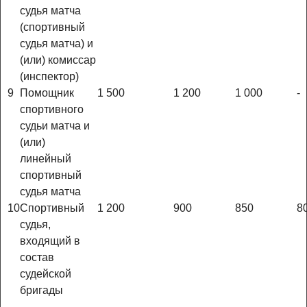
судья матча
(спортивный
судья матча) и
(или) комиссар
(инспектор)
9
Помощник
1 500
1 200
1 000
-
спортивного
судьи матча и
(или)
линейный
спортивный
судья матча
10
Спортивный
1 200
900
850
8
судья,
входящий в
состав
судейской
бригады