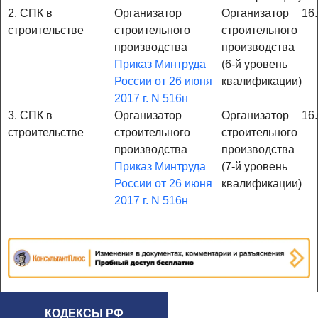
2. СПК в
Организатор
Организатор
16
строительстве
строительного
строительного
производства
производства
Приказ Минтруда
(6-й уровень
России от 26 июня
квалификации)
2017 г. N 516н
3. СПК в
Организатор
Организатор
16
строительстве
строительного
строительного
производства
производства
Приказ Минтруда
(7-й уровень
России от 26 июня
квалификации)
2017 г. N 516н
КОДЕКСЫ РФ