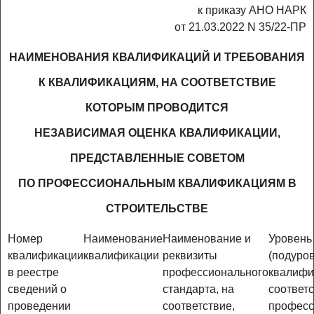
к приказу АНО НАРК
от 21.03.2022 N 35/22-ПР
НАИМЕНОВАНИЯ КВАЛИФИКАЦИЙ И ТРЕБОВАНИЯ
К КВАЛИФИКАЦИЯМ, НА СООТВЕТСТВИЕ
КОТОРЫМ ПРОВОДИТСЯ
НЕЗАВИСИМАЯ ОЦЕНКА КВАЛИФИКАЦИИ,
ПРЕДСТАВЛЕННЫЕ СОВЕТОМ
ПО ПРОФЕССИОНАЛЬНЫМ КВАЛИФИКАЦИЯМ В
СТРОИТЕЛЬСТВЕ
Номер
Наименование
Наименование и
Уровень
квалификации
квалификации
реквизиты
(подуро
в реестре
профессионального
квалифи
сведений о
стандарта, на
соответс
проведении
соответствие,
профес