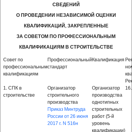
СВЕДЕНИЙ
О ПРОВЕДЕНИИ НЕЗАВИСИМОЙ ОЦЕНКИ
КВАЛИФИКАЦИЙ, ЗАКРЕПЛЕННЫЕ
ЗА СОВЕТОМ ПО ПРОФЕССИОНАЛЬНЫМ
КВАЛИФИКАЦИЯМ В СТРОИТЕЛЬСТВЕ
Совет по
Профессиональный
Квалификация
Ре
профессиональным
стандарт
но
квалификациям
кв
Ре
1. СПК в
Организатор
Организатор
16
строительстве
строительного
производства
производства
однотипных
Приказ Минтруда
строительных
России от 26 июня
работ (5-й
2017 г. N 516н
уровень
квалификации)