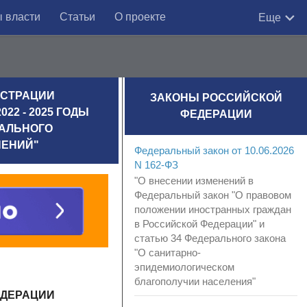
 власти
Статьи
О проекте
Еще
ГИСТРАЦИИ
ЗАКОНЫ РОССИЙСКОЙ
2 - 2025 ГОДЫ
ФЕДЕРАЦИИ
РАЛЬНОГО
НЕНИЙ"
Федеральный закон от 10.06.2026
N 162-ФЗ
"О внесении изменений в
Федеральный закон "О правовом
положении иностранных граждан
в Российской Федерации" и
статью 34 Федерального закона
"О санитарно-
эпидемиологическом
благополучии населения"
ЕДЕРАЦИИ