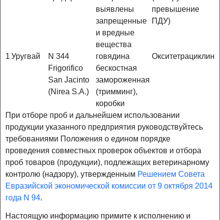
выявлены
превышение
запрещенные
ПДУ)
и вредные
вещества
1
Уругвай
N 344
говядина
Окситетрациклин
Frigorifico
бескостная
San Jacinto
замороженная
(Nirea S.A.)
(тримминг),
коробки
При отборе проб и дальнейшем использовании
продукции указанного предприятия руководствуйтесь
требованиями Положения о едином порядке
проведения совместных проверок объектов и отбора
проб товаров (продукции), подлежащих ветеринарному
контролю (надзору), утвержденным
Решением Совета
Евразийской экономической комиссии от 9 октября 2014
года N 94
.
Настоящую информацию примите к исполнению и