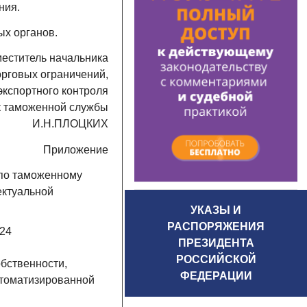
ния.
х органов.
еститель начальника
орговых ограничений,
экспортного контроля
к таможенной службы
И.Н.ПЛОЦКИХ
Приложение
по таможенному
ектуальной
УКАЗЫ И
РАСПОРЯЖЕНИЯ
524
ПРЕЗИДЕНТА
РОССИЙСКОЙ
бственности,
ФЕДЕРАЦИИ
втоматизированной