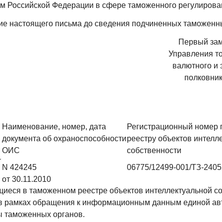
ом Российской Федерации в сфере таможенного регулирова
е настоящего письма до сведения подчиненных таможенны
Первый зам
Управления т
валютного и 
полковни
Наименование, номер, дата
Регистрационный номер 
документа об охраноспособности
реестру объектов интелл
ОИС
собственности
N 424245
06775/12499-001/ТЗ-240
от 30.11.2010
иеся в таможенном реестре объектов интеллектуальной со
 в рамках обращения к информационным данным единой а
 таможенных органов.