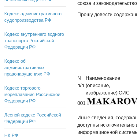
союза и законодательств
Кодекс административного
Прошу довести содержани
судопроизводства РФ
Кодекс внутреннего водного
транспорта Российской
Федерации РФ
Кодекс об
административных
правонарушениях РФ
N
Наименование
п/п
(описание,
Кодекс торгового
изображение) ОИС
мореплавания Российской
Федерации РФ
001
Лесной кодекс Российской
Иные сведения, содержащ
Федерации РФ
доступны исключительно
информационной системы
НК РФ