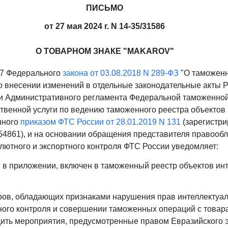
ПИСЬМО
от 27 мая 2024 г. N 14-35/31586
О ТОВАРНОМ ЗНАКЕ "MAKAROV"
 57 Федерального
закона от 03.08.2018 N 289-ФЗ
"О таможенн
о внесении изменений в отдельные законодательные акты 
и Административного регламента Федеральной таможенно
твенной услуги по ведению таможенного реестра объектов
нного
приказом ФТС России от 28.01.2019 N 131
(зарегистр
N 54861), и на основании обращения представителя правоо
лютного и экспортного контроля ФТС России уведомляет:
й в приложении, включен в таможенный реестр объектов ин
ров, обладающих признаками нарушения прав интеллектуал
ого контроля и совершении таможенных операций с товар
ить мероприятия, предусмотренные правом Евразийского 