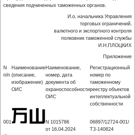
сведения подчиненных таможенных органов.
И.о. начальника Управления
торговых ограничений,
валютного и экспортного контроля
полковник таможенной службы
И.Н.ПЛОЦКИХ
Приложение
N
Наименование
Наименование,
Регистрационный
п/п
(описание,
номер, дата
номер по
изображение)
документа об
таможенному
ОИС
охраноспособности
реестру объектов
ОИС
интеллектуальной
собственности
001
N 1015786
06897/12724-001/
от 16.04.2024
ТЗ-140824