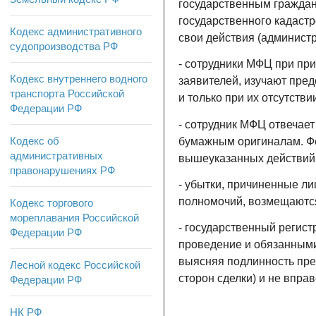
государственным гражда
государственного кадастр
Кодекс административного
свои действия (админист
судопроизводства РФ
- сотрудники МФЦ при пр
Кодекс внутреннего водного
заявителей, изучают пре
транспорта Российской
и только при их отсутств
Федерации РФ
- сотрудник МФЦ отвечает
Кодекс об
бумажным оригиналам. Ф
административных
вышеуказанных действий
правонарушениях РФ
- убытки, причиненные л
полномочий, возмещаются
Кодекс торгового
мореплавания Российской
- государственный регис
Федерации РФ
проведение и обязанными
выясняя подлинность пре
Лесной кодекс Российской
сторон сделки) и не впр
Федерации РФ
НК РФ