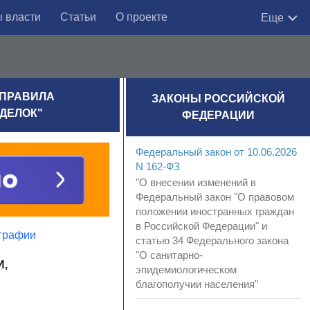
 власти
Статьи
О проекте
Еще
 ПРАВИЛА
ЗАКОНЫ РОССИЙСКОЙ
ДЕЛОК"
ФЕДЕРАЦИИ
Федеральный закон от 10.06.2026
N 162-ФЗ
"О внесении изменений в
Федеральный закон "О правовом
положении иностранных граждан
в Российской Федерации" и
ографии
статью 34 Федерального закона
"О санитарно-
,
эпидемиологическом
благополучии населения"