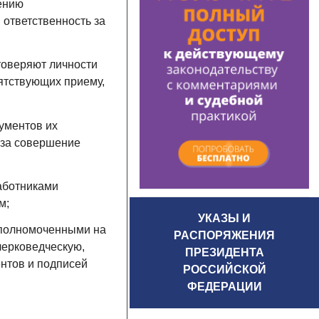
ению
 ответственность за
товеряют личности
пятствующих приему,
кументов их
 за совершение
аботниками
м;
УКАЗЫ И
 уполномоченными на
РАСПОРЯЖЕНИЯ
черковедческую,
ПРЕЗИДЕНТА
нтов и подписей
РОССИЙСКОЙ
.
ФЕДЕРАЦИИ