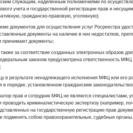
нским служащим, наделенным полномочиями по осуществл
ового учета и государственной регистрации прав и несущим
ративную, гражданско-правовую, уголовную);
иеме документов для осуществления услуг Росреестра удос
дставленные документы на наличие в них недостатков, пре
ии принимают документы;
 также за соответствие созданных электронных образов до
едеральным законом предусмотрена ответственность МФЦ
;
ицу в результате ненадлежащего исполнения МФЦ или его р
 в порядке, установленном гражданским законодательство
тратор прав и сотрудник МФЦ не являются специалистами,
 проводить криминалистическую экспертизу (например, по
дставленных на государственную регистрацию прав докуме
аве подменять собою правоохранительные, судебные органы