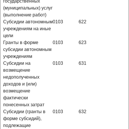
государственных
(муниципальных) услуг
(выполнение работ)
Субсидии автономным
0103
622
учреждениям на иные
цели
Гранты в форме
0103
623
субсидии автономным
учреждениям
Субсидии на
0103
631
возмещение
недополученных
доходов и (или)
возмещение
фактически
понесенных затрат
Субсидии (гранты в
0103
632
форме субсидий),
подлежащие