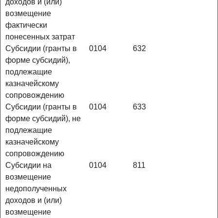
доходов и (или)
возмещение
фактически
понесенных затрат
Субсидии (гранты в
0104
632
форме субсидий),
подлежащие
казначейскому
сопровождению
Субсидии (гранты в
0104
633
форме субсидий), не
подлежащие
казначейскому
сопровождению
Субсидии на
0104
811
возмещение
недополученных
доходов и (или)
возмещение