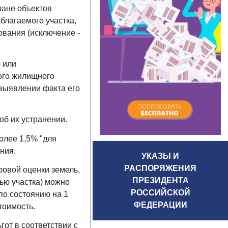
ране объектов
благаемого участка,
ования (исключение -
 или
ого жилищного
 выявлении факта его
об их устранении.
олее 1,5% "для
ния.
УКАЗЫ И
РАСПОРЯЖЕНИЯ
ровой оценки земель,
ПРЕЗИДЕНТА
тью участка) можно
РОССИЙСКОЙ
по состоянию на 1
ФЕДЕРАЦИИ
тоимость.
гот в соответствии с