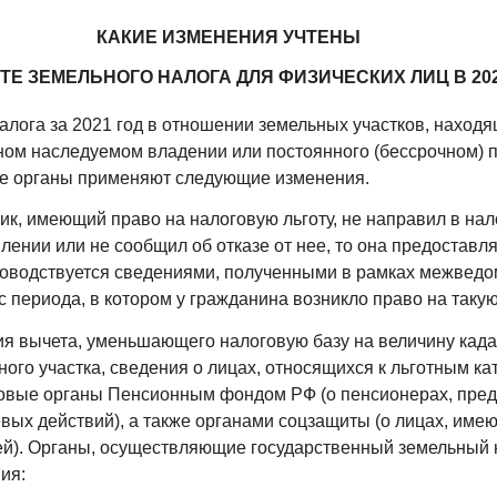
КАКИЕ ИЗМЕНЕНИЯ УЧТЕНЫ
ТЕ ЗЕМЕЛЬНОГО НАЛОГА ДЛЯ ФИЗИЧЕСКИХ ЛИЦ В 202
алога за 2021 год в отношении земельных участков, находя
ном наследуемом владении или постоянного (бессрочном) 
ые органы применяют следующие изменения.
ик, имеющий право на налоговую льготу, не направил в на
лении или не сообщил об отказе от нее, то она предоставля
оводствуется сведениями, полученными в рамках межведо
 периода, в котором у гражданина возникло право на такую 
я вычета, уменьшающего налоговую базу на величину када
ного участка, сведения о лицах, относящихся к льготным ка
овые органы Пенсионным фондом РФ (о пенсионерах, пред
вых действий), а также органами соцзащиты (о лицах, име
й). Органы, осуществляющие государственный земельный 
ия: