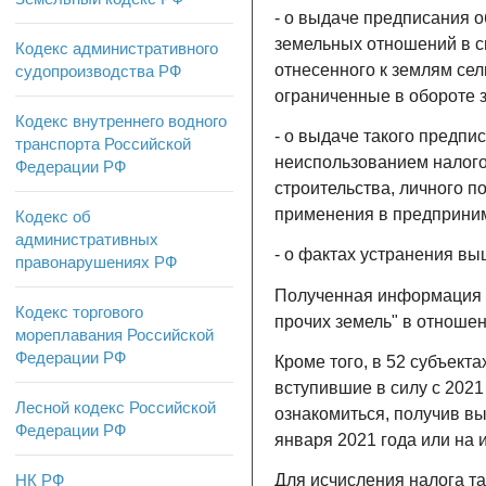
- о выдаче предписания 
земельных отношений в с
Кодекс административного
отнесенного к землям сел
судопроизводства РФ
ограниченные в обороте з
Кодекс внутреннего водного
- о выдаче такого предпи
транспорта Российской
неиспользованием налого
Федерации РФ
строительства, личного п
применения в предприним
Кодекс об
административных
- о фактах устранения в
правонарушениях РФ
Полученная информация ис
Кодекс торгового
прочих земель" в отноше
мореплавания Российской
Федерации РФ
Кроме того, в 52 субъект
вступившие в силу с 2021
Лесной кодекс Российской
ознакомиться, получив вы
Федерации РФ
января 2021 года или на 
НК РФ
Для исчисления налога та