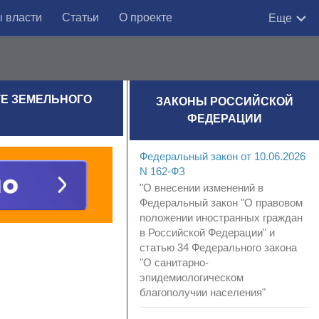
 власти
Статьи
О проекте
Еще
ТЕ ЗЕМЕЛЬНОГО
ЗАКОНЫ РОССИЙСКОЙ
ФЕДЕРАЦИИ
Федеральный закон от 10.06.2026
N 162-ФЗ
"О внесении изменений в
Федеральный закон "О правовом
положении иностранных граждан
в Российской Федерации" и
статью 34 Федерального закона
"О санитарно-
эпидемиологическом
благополучии населения"