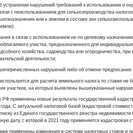
об устранении нарушений требований к использованию и ох
вязи с неиспользованием для сельхозпроизводства налогоо
ьхозназначения или к землям в составе зон сельхозиспольз
емли);
сания в связи с использованием не по целевому назначению
облагаемого участка, предназначенного для индивидуальн
одсобного хозяйства, садоводства или огородничества, при
ательской деятельности;
ышеперечисленных нарушений либо об отмене предписания 
пользуется для расчета земельного налога по ставке не б
нии участков, на которых выявлены вышеуказанные наруше
ах РФ применены новые результаты государственной кадаст
 года. С актуальной налоговой базой (кадастровой стоимос
писку из Единого государственного реестра недвижимости 
иную дату, с которой в 2021 году применяется кадастровая с
кже применены изменения в системе налоговых ставок и ль