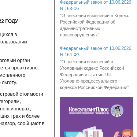
Федеральный закон от 10.06.2026
N 163-ФЗ
"О внесении изменений в Кодекс
2 ГОДУ
Российской Федерации об
административных
щихся в
правонарушениях"
пользовании
Федеральный закон от 10.06.2026
N 164-ФЗ
логовый орган
"О внесении изменений в
ется проактивно.
Уголовный кодекс Российской
Федерации и статью 151
мственного
Уголовно-процессуального
льготу.
кодекса Российской Федерации"
стровой стоимости
тегориям,
пенсионерах,
ющих трех и более
надзор, сообщают в