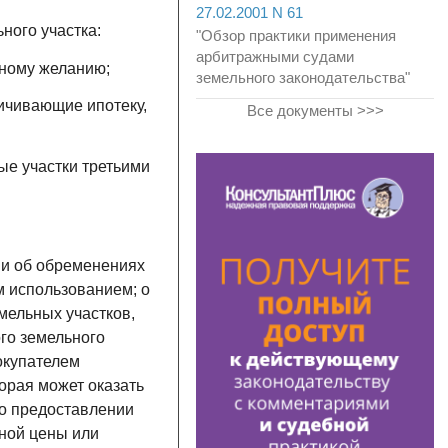
27.02.2001 N 61
ного участка:
"Обзор практики применения
арбитражными судами
нному желанию;
земельного законодательства"
ичивающие ипотеку,
Все документы >>>
ые участки третьими
ии об обременениях
м использованием; о
мельных участков,
го земельного
окупателем
орая может оказать
 о предоставлении
ной цены или