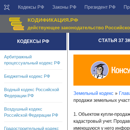
Кодексы РФ
Законы РФ
Президент РФ
Пр
КОДИФИКАЦИЯ.РФ
действующее законодательство Российск
СТАТЬЯ 37 
КОДЕКСЫ РФ
Арбитражный
процессуальный кодекс РФ
Бюджетный кодекс РФ
Водный кодекс Российской
Земельный кодекс
»
Гла
Федерации РФ
продажи земельных участ
Воздушный кодекс
1. Объектом купли-прода
Российской Федерации РФ
кадастровый учет. Прода
имеющуюся у него информ
Градостроительный кодекс