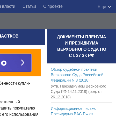
 власти
Статьи
О проекте
Еще
ЧАСТКОВ
ДОКУМЕНТЫ ПЛЕНУМА
И ПРЕЗИДИУМА
ВЕРХОВНОГО СУДА ПО
СТ. 37 ЗК РФ
Обзор судебной практики
Верховного Суда Российской
Федерации N 3 (2018)
бенности купли-
(утв. Президиумом Верховного
Суда РФ 14.11.2018) (ред. от
26.12.2018)
арственный
тавить покупателю
Информационное письмо
Президиума ВАС РФ от
 его использования.