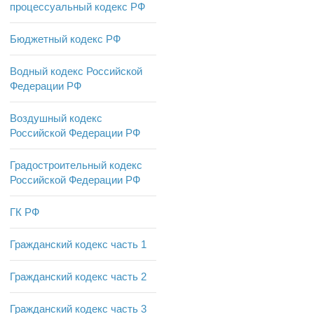
процессуальный кодекс РФ
подлежащих
обязательной
Бюджетный кодекс РФ
сертификации
беспилотных
Водный кодекс Российской
авиационных систем и
Федерации РФ
(или) их элементов,
гражданских воздушных
Воздушный кодекс
Российской Федерации РФ
судов, авиационных
двигателей, воздушных
Градостроительный кодекс
винтов, за исключением
Российской Федерации РФ
легких, сверхлегких
гражданских воздушных
ГК РФ
судов, не
осуществляющих
Гражданский кодекс часть 1
коммерческих воздушных
Гражданский кодекс часть 2
перевозок и
авиационных работ
>
Гражданский кодекс часть 3